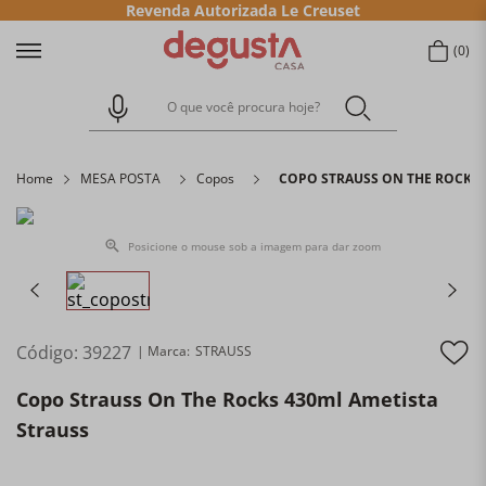
Revenda Autorizada Le Creuset
0
O que você procura hoje?
Home
MESA POSTA
Copos
COPO STRAUSS ON THE ROCKS 
Posicione o mouse sob a imagem para dar zoom
Código
:
39227
STRAUSS
Copo Strauss On The Rocks 430ml Ametista
Strauss