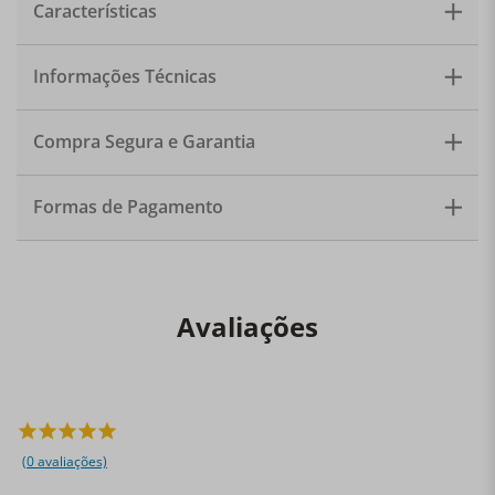
Utensílio essencial e com design diferenciado, além de
Características
muita resistência e elegância, as colheres angra
garantem maior satisfação à mesa. Material: Aço 18/10.
Modelo: 1377. Quantidade: 12 peças.
Informações Técnicas
Compra Segura e Garantia
Formas de Pagamento
Avaliações
(0 avaliações)