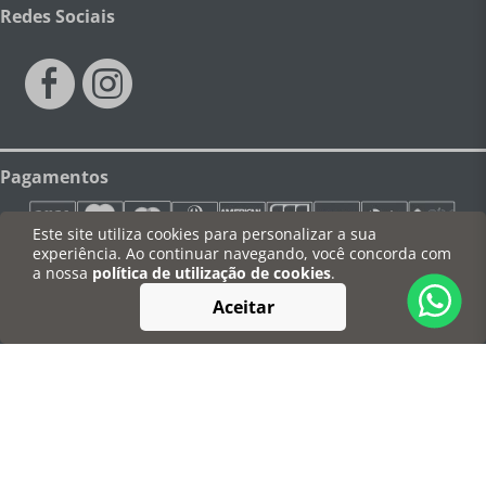
Redes Sociais
Pagamentos
Este site utiliza cookies para personalizar a sua
experiência. Ao continuar navegando, você concorda com
a nossa
política de utilização de cookies
.
Segurança
Aceitar
©Degusta Casa - Todos os direitos reservados
CNPJ: 03.778.708/0001-66 | Av. Torquato da Silva Leitão, 390 - São Dimas,