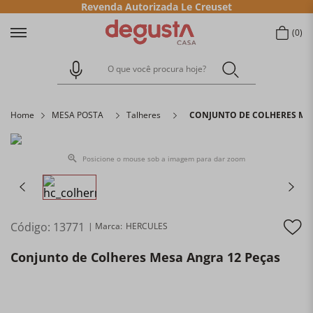
Revenda Autorizada Le Creuset
0
O que você procura hoje?
Home
MESA POSTA
Talheres
CONJUNTO DE COLHERES MES
Posicione o mouse sob a imagem para dar zoom
Código
:
13771
HERCULES
Conjunto de Colheres Mesa Angra 12 Peças