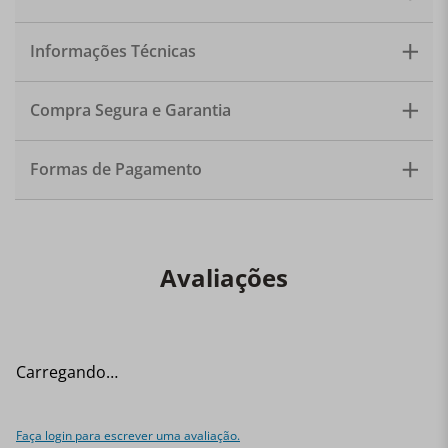
Demi da Le Creuset. Ideal para preparar um café
francês prensado ou uma deliciosa caneca de chá, é
produzida em Aço Carbono Esmaltado, que fornece
Material: Aço Esmaltado
Informações Técnicas
aquecimento rápido. O apito de tom único avisa
Capacidade: 1,1L
quando a água começa a ferver. Com o tamanho da
Fonte de Calor: Vitrocerâmico, Indução, Elétrico, Gás,
base generoso, esta chaleira possui capacidade para 1
Radiante
litro de água e sua alça possui uma pega única, que
Compra Segura e Garantia
Comprimento: 23,9cm
garante maior controle e segurança. Disponível em uma
Largura: 16,1cm
variedade de elegantes cores e com um design
Altura: 25,6cm
exclusivo que combina com qualquer decoração.
Formas de Pagamento
Modo de Lavagem: Lavagem a Mão
Garantia: 5 anos Quantidade: 1 chaleira
- Fabricada com Aço Carbono Esmaltado que possibilita
ferver a água mais rápido;
- Apito de tom único indica quando a água ferveu;
Avaliações
- Marcação interna indicam os níveis mínimo e máximo
de água;
- Tamanho da base generoso, facilitando o contato com
o calor;
Carregando…
- Pode ser usada em todas as fontes de calor, incluindo
indução;
Faça login para escrever uma avaliação.