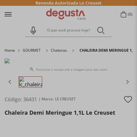
Revenda Autorizada Le Creuset
0
O que você procura hoje?
Home
GOURMET
Chaleiras
CHALEIRA DEMI MERINGUE 1,1L
Posicione o mouse sob a imagem para dar zoom
Código
:
36431
LE CREUSET
Chaleira Demi Meringue 1,1L Le Creuset