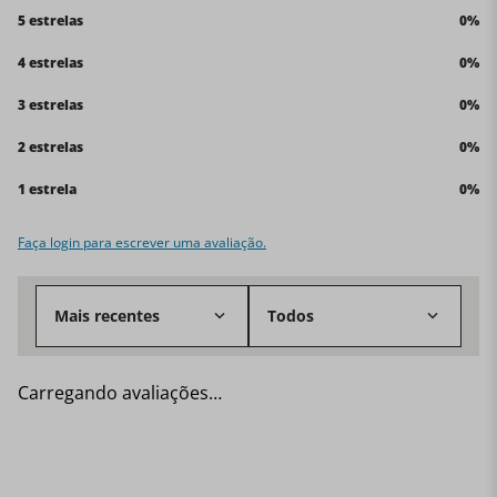
5 estrelas
0%
4 estrelas
0%
3 estrelas
0%
2 estrelas
0%
1 estrela
0%
Faça login para escrever uma avaliação.
Mais recentes
Todos
Carregando avaliações…