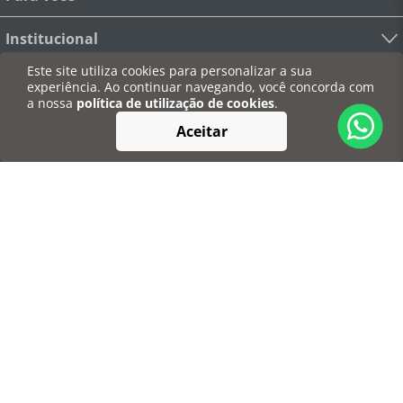
Institucional
Este site utiliza cookies para personalizar a sua
Informações
experiência. Ao continuar navegando, você concorda com
a nossa
política de utilização de cookies
.
Redes Sociais
Aceitar
Pagamentos
Segurança