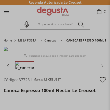
Revenda Autorizada Le Creuset
0
O que você procura hoje?
Home
MESA POSTA
Canecas
CANECA ESPRESSO 100ML NE
Posicione o mouse sob a imagem para dar zoom
Código
:
37723
LE CREUSET
Caneca Espresso 100ml Nectar Le Creuset