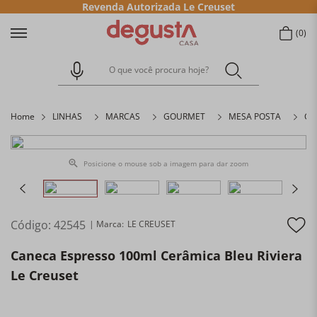
Revenda Autorizada Le Creuset
0
O que você procura hoje?
Home
LINHAS
MARCAS
GOURMET
MESA POSTA
Ca
Posicione o mouse sob a imagem para dar zoom
Código
:
42545
LE CREUSET
Caneca Espresso 100ml Cerâmica Bleu Riviera
Le Creuset