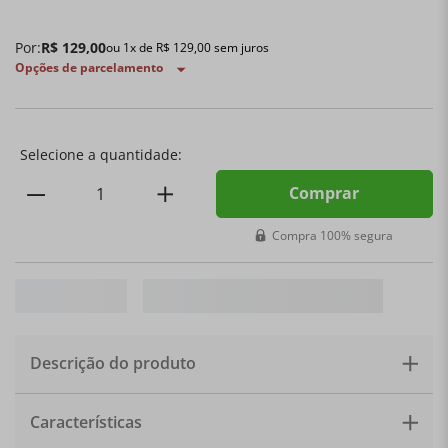
Por:
R$
129
,
00
ou
1
x de
R$
129
,
00
sem juros
Opções de parcelamento
Comprar
Compra 100% segura
Descrição do produto
DESCRIÇÃO
Caneca Espresso Cerâmica 100ml — Le
Características
Creuset
O café merece mais do que uma caneca