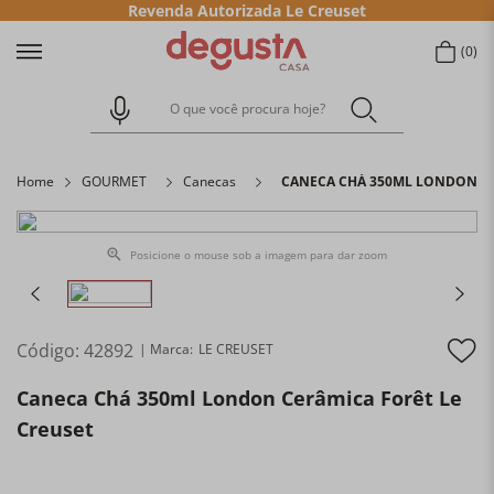
Revenda Autorizada Le Creuset
0
O que você procura hoje?
Home
GOURMET
Canecas
CANECA CHÁ 350ML LONDON CE
Posicione o mouse sob a imagem para dar zoom
Código
:
42892
LE CREUSET
Caneca Chá 350ml London Cerâmica Forêt Le
Creuset