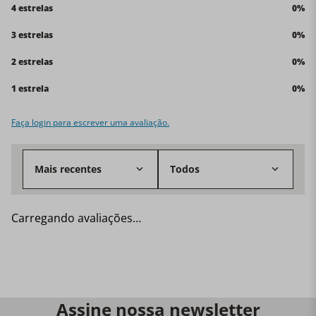
4 estrelas
0%
3 estrelas
0%
2 estrelas
0%
1 estrela
0%
Faça login para escrever uma avaliação.
Mais recentes
Todos
Carregando avaliações…
Assine nossa newsletter