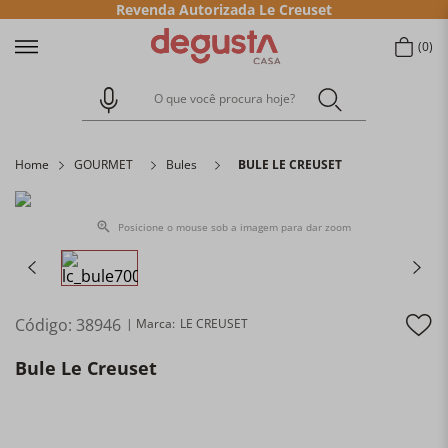
Revenda Autorizada Le Creuset
0
O que você procura hoje?
Home
GOURMET
Bules
BULE LE CREUSET
Posicione o mouse sob a imagem para dar zoom
Código
:
38946
LE CREUSET
Bule Le Creuset