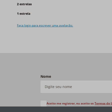
2 estrelas
1 estrela
Faça login para escrever uma avaliação.
Nome
Aceito me registrar, eu aceito os
Termos de 