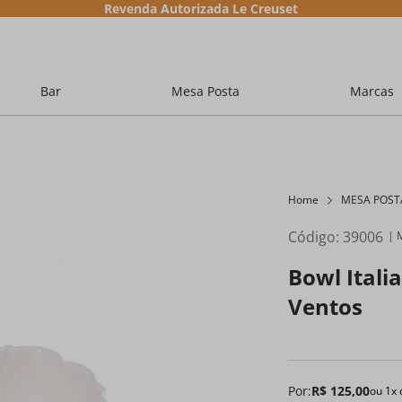
Revenda Autorizada Le Creuset
Bar
Mesa Posta
Marcas
Home
MESA POST
Código
:
39006
Bowl Itali
Ventos
Por:
R$
125
,
00
ou
1
x