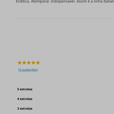
Eclética. Atemporal. Indispensável. Assim é a linha Itali
(0 avaliações)
5 estrelas
4 estrelas
3 estrelas