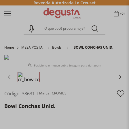
Revenda Autorizada Le Creuset
0
O que você procura hoje?
Home
MESA POSTA
Bowls
BOWL CONCHAS UNID.
Posicione o mouse sob a imagem para dar zoom
Código
:
38631
CROMUS
Bowl Conchas Unid.