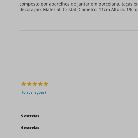
composto por aparelhos de jantar em porcelana, taças e
decoração. Material: Cristal Diametro: 11cm Altura: 19cm
(0 avaliações)
5 estrelas
4 estrelas