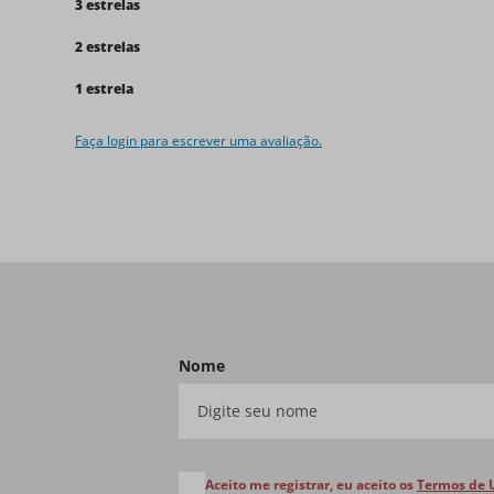
3 estrelas
2 estrelas
1 estrela
Faça login para escrever uma avaliação.
Nome
Aceito me registrar, eu aceito os
Termos de 