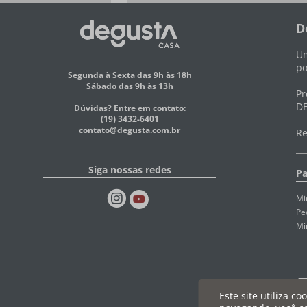
D
Um
po
Segunda à Sexta das 9h às 18h
Sábado das 9h às 13h
Pr
DE
Dúvidas? Entre em contato:
(19) 3432-6401
contato@degusta.com.br
Re
Siga nossas redes
Pa
Mi
Pe
Mi
Este site utiliza c