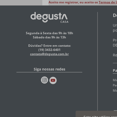
Aceito me registrar, eu aceito os
Termos de 
D
Um
po
Segunda à Sexta das 9h às 18h
Sábado das 9h às 13h
Pr
DE
Dúvidas? Entre em contato:
(19) 3432-6401
contato@degusta.com.br
Re
Siga nossas redes
Pa
Mi
Pe
Mi