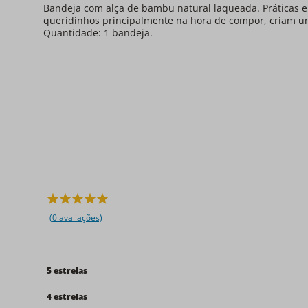
Bandeja com alça de bambu natural laqueada. Práticas 
queridinhos principalmente na hora de compor, criam um
Quantidade: 1 bandeja.
(0 avaliações)
5 estrelas
4 estrelas