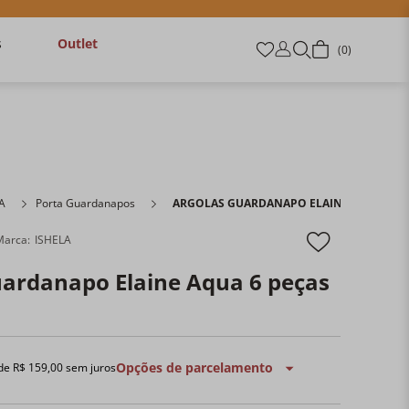
s
Outlet
0
A
Porta Guardanapos
ARGOLAS GUARDANAPO ELAINE AQUA 6 P
ISHELA
uardanapo Elaine Aqua 6 peças
Opções de parcelamento
 de
R$
159
,
00
sem juros