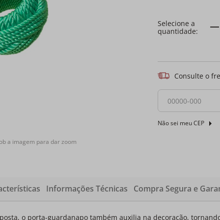
Consulte o fr
Não sei meu CEP
sob a imagem para dar zoom
cterísticas
Informações Técnicas
Compra Segura e Garan
posta, o porta-guardanapo também auxilia na decoração, tornando