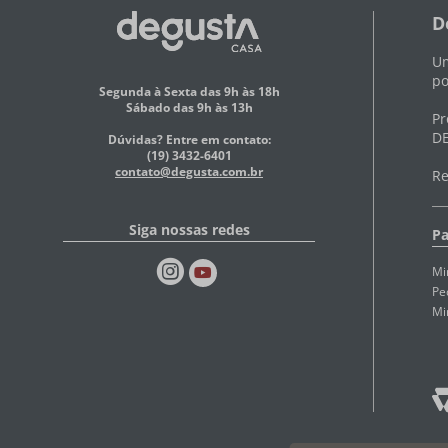
D
Um
po
Segunda à Sexta das 9h às 18h
Sábado das 9h às 13h
Pr
DE
Dúvidas? Entre em contato:
(19) 3432-6401
contato@degusta.com.br
Re
Siga nossas redes
Pa
Mi
Pe
Mi