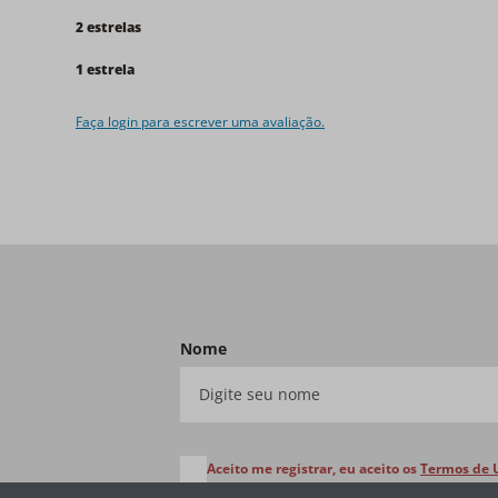
2 estrelas
1 estrela
Faça login para escrever uma avaliação.
Nome
Aceito me registrar, eu aceito os
Termos de 