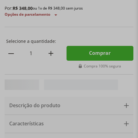
Por:
R$
348
,
00
ou
1
x de
R$
348
,
00
sem juros
Opções de parcelamento
Comprar
Compra 100% segura
Descrição do produto
As almofadas são certamente uma das melhores e mais
Características
práticas maneiras de transformar qualquer ambiente,
trazendo cor e personalidade para a decoração. Bem-
vindo ao mundo onde cada traço carrega consigo o