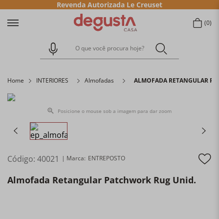
Revenda Autorizada Le Creuset
0
O que você procura hoje?
Home
INTERIORES
Almofadas
ALMOFADA RETANGULAR PA
Posicione o mouse sob a imagem para dar zoom
Código
:
40021
ENTREPOSTO
Almofada Retangular Patchwork Rug Unid.