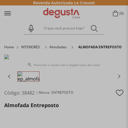
Revenda Autorizada Le Creuset
0
O que você procura hoje?
Home
INTERIORES
Almofadas
ALMOFADA ENTREPOSTO
Posicione o mouse sob a imagem para dar zoom
Código
:
38482
ENTREPOSTO
Almofada Entreposto