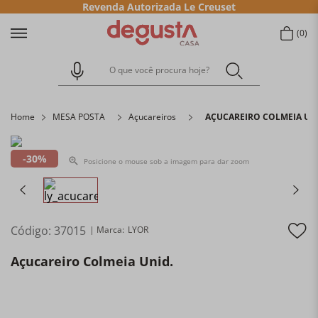
Revenda Autorizada Le Creuset
0
O que você procura hoje?
Home
MESA POSTA
Açucareiros
AÇUCAREIRO COLMEIA UN
30%
Posicione o mouse sob a imagem para dar zoom
Código
:
37015
LYOR
Açucareiro Colmeia Unid.