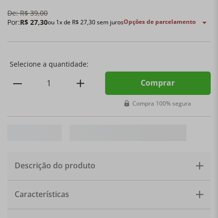
De:
R$
39
,
00
Por:
R$
27
,
30
Opções de parcelamento
ou
1
x de
R$
27
,
30
sem juros
Comprar
Compra 100% segura
Descrição do produto
Sirva com estilo um delicioso café, o açucareiro além da
Características
sua utilidade, é uma linda peça para decoração!
Material: Cristal. Altura: 8cm x 12cm. Quantidade: 1
açucareiro com colher