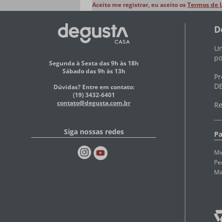
Aceito me registrar, eu aceito os
Termos de 
D
Um
po
Segunda à Sexta das 9h às 18h
Sábado das 9h às 13h
Pr
DE
Dúvidas? Entre em contato:
(19) 3432-6401
contato@degusta.com.br
Re
Siga nossas redes
Pa
Mi
Pe
Mi