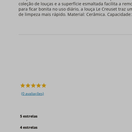
coleção de louças e a superfície esmaltada facilita a re
para ficar bonita no uso diário, a louça Le Creuset traz 
de limpeza mais rápido. Material: Cerâmica. Capacidade
(0 avaliações)
5 estrelas
4 estrelas