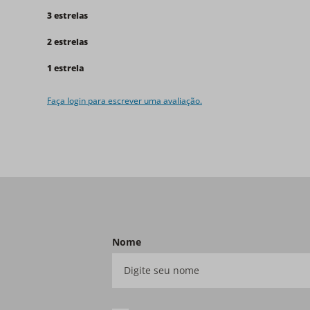
3 estrelas
2 estrelas
1 estrela
Faça login para escrever uma avaliação.
Nome