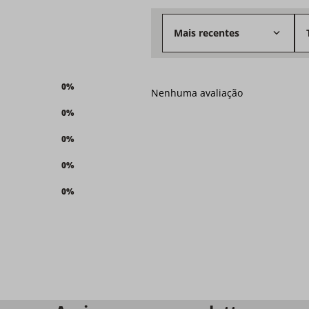
Mais recentes
0%
Nenhuma avaliação
0%
0%
0%
0%