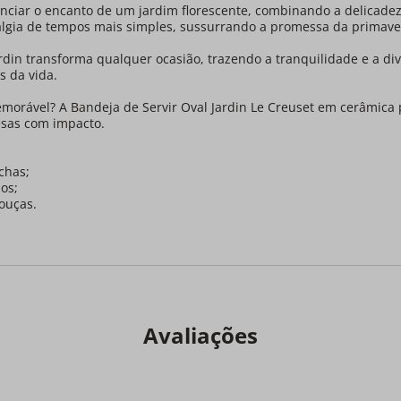
venciar o encanto de um jardim florescente, combinando a delicad
lgia de tempos mais simples, sussurrando a promessa da primavera
ardin transforma qualquer ocasião, trazendo a tranquilidade e a di
s da vida.
orável? A Bandeja de Servir Oval Jardin Le Creuset em cerâmic
esas com impacto.
chas;
os;
ouças.
Avaliações