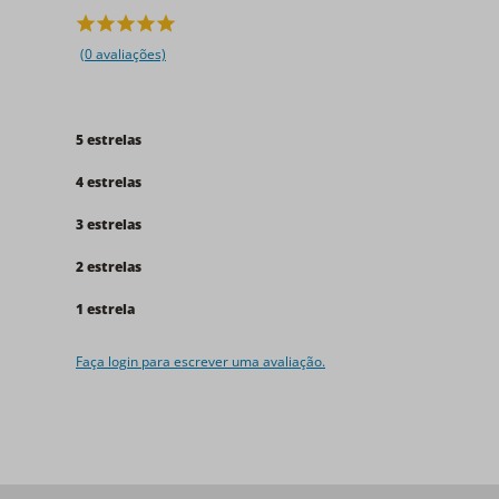
(0 avaliações)
5 estrelas
4 estrelas
3 estrelas
2 estrelas
1 estrela
Faça login para escrever uma avaliação.