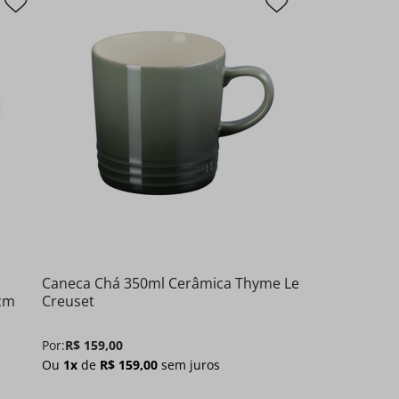
Caneca Chá 350ml Cerâmica Thyme Le
3cm
Creuset
Por:
R$
159
,
00
Ou
1
x
de
R$
159
,
00
sem juros