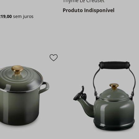
Thyme Le Creuset
Produto Indisponível
219
,
00
sem juros