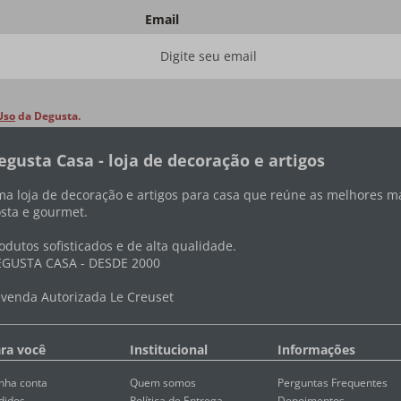
Email
Uso
da Degusta.
egusta Casa - loja de decoração e artigos
a loja de decoração e artigos para casa que reúne as melhores ma
sta e gourmet.
odutos sofisticados e de alta qualidade.
GUSTA CASA - DESDE 2000
venda Autorizada Le Creuset
ra você
Institucional
Informações
nha conta
Quem somos
Perguntas Frequentes
didos
Política de Entrega
Depoimentos