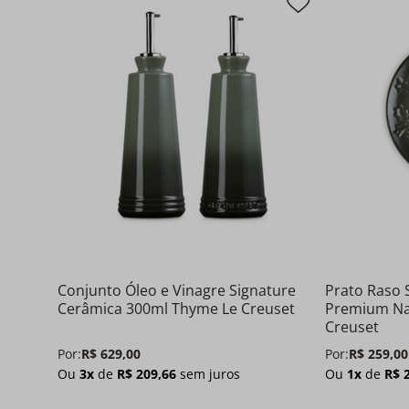
Conjunto Óleo e Vinagre Signature
Prato Raso 
Cerâmica 300ml Thyme Le Creuset
Premium Na
Creuset
Por:
R$
629
,
00
Por:
R$
259
,
00
Ou
3
x
de
R$
209
,
66
sem juros
Ou
1
x
de
R$