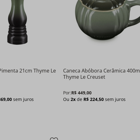
Pimenta 21cm Thyme Le
Caneca Abóbora Cerâmica 400m
Thyme Le Creuset
Por:
R$
449
,
00
369
,
00
sem juros
Ou
2
x
de
R$
224
,
50
sem juros