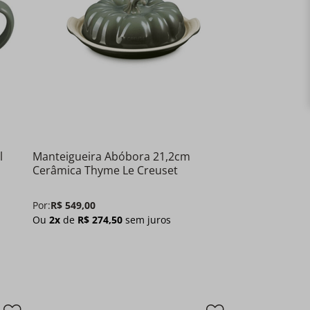
l
Manteigueira Abóbora 21,2cm
Cerâmica Thyme Le Creuset
Por:
R$
549
,
00
Ou
2
x
de
R$
274
,
50
sem juros