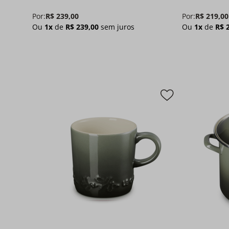
Por:
R$
239
,
00
Por:
R$
219
,
00
Ou
1
x
de
R$
239
,
00
sem juros
Ou
1
x
de
R$