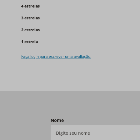
4 estrelas
3 estrelas
2 estrelas
1 estrela
Faça login para escrever uma avaliação.
Nome