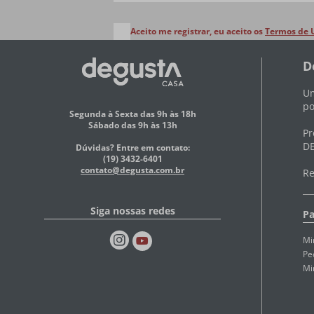
Aceito me registrar, eu aceito os
Termos de 
D
Um
po
Segunda à Sexta das 9h às 18h
Sábado das 9h às 13h
Pr
DE
Dúvidas? Entre em contato:
(19) 3432-6401
contato@degusta.com.br
Re
Siga nossas redes
Pa
Mi
Pe
Mi