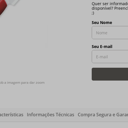
sob a imagem para dar zoom
cterísticas
Informações Técnicas
Compra Segura e Garan