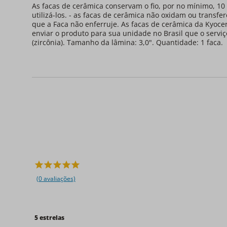
As facas de cerâmica conservam o fio, por no mínimo, 10
utilizá-los. - as facas de cerâmica não oxidam ou transf
que a Faca não enferruje. As facas de cerâmica da Kyoce
enviar o produto para sua unidade no Brasil que o servi
(zircônia). Tamanho da lâmina: 3,0". Quantidade: 1 faca.
(0 avaliações)
5 estrelas