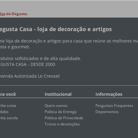
Uso
da Degusta.
egusta Casa - loja de decoração e artigos
a loja de decoração e artigos para casa que reúne as melhores ma
sta e gourmet.
odutos sofisticados e de alta qualidade.
GUSTA CASA - DESDE 2000
venda Autorizada Le Creuset
ra você
Institucional
Informações
nha conta
Quem somos
Perguntas Frequentes
didos
Política de Entrega
Depoimentos
nha sacola
Politica de Privacidade
Trocas e devoluções