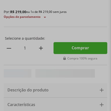
Por:
R$
219
,
00
ou
1
x de
R$
219
,
00
sem juros
Opções de parcelamento
Comprar
Compra 100% segura
Descrição do produto
O Descanso Coração para Colher 13cm da Le Creuset é
Características
o toque de carinho que transforma a rotina na cozinha.