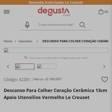
Revenda Autorizada Le Creuset
0
O que você procura hoje?
Home
Utensilios
DESCANSO PARA COLHER CORAÇÃO CERÂMICA
Posicione o mouse sob a imagem para dar zoom
Código
:
42281
LE CREUSET
Descanso Para Colher Coração Cerâmica 13cm
Apoio Utensílios Vermelho Le Creuset