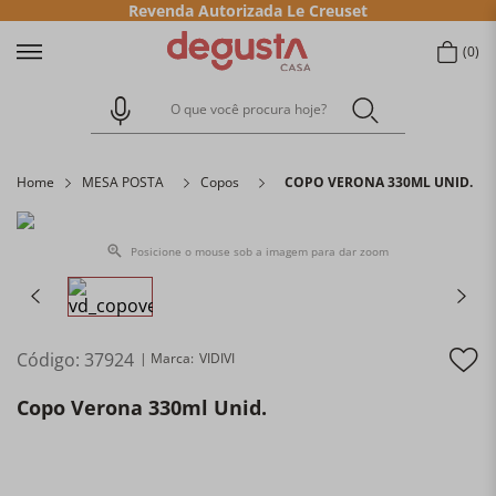
Revenda Autorizada Le Creuset
0
O que você procura hoje?
Home
MESA POSTA
Copos
COPO VERONA 330ML UNID.
Posicione o mouse sob a imagem para dar zoom
Código
:
37924
VIDIVI
Copo Verona 330ml Unid.