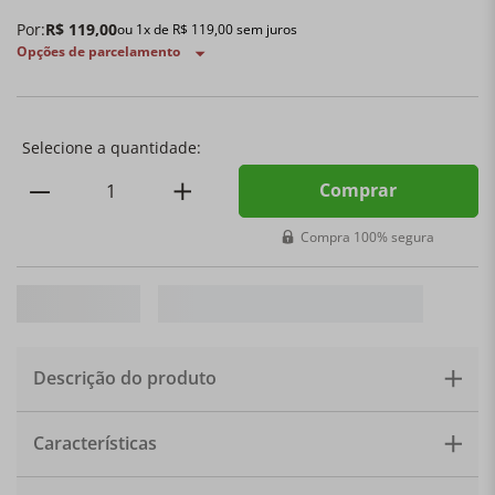
Por:
R$
119
,
00
ou
1
x de
R$
119
,
00
sem juros
Opções de parcelamento
Comprar
Compra 100% segura
Descrição do produto
Copo para água. Os copos de vidro para a água são
Características
ideais para qualquer uso, para jantares elegantes,
almoços e aperitivos ocasionais. Dedicado a quem ama
a pureza e a transparência do vidro. Material: Vidro.