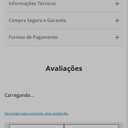
Informações Técnicas
Capacidade: 330ml. Quantidade: 1 copo.
Compra Segura e Garantia
Formas de Pagamento
Avaliações
Carregando…
Faça login para escrever uma avaliação.